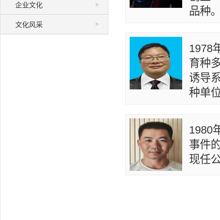
企业文化
>
品种
文化风采
>
197
育种
诱导
种单
198
事件
现任