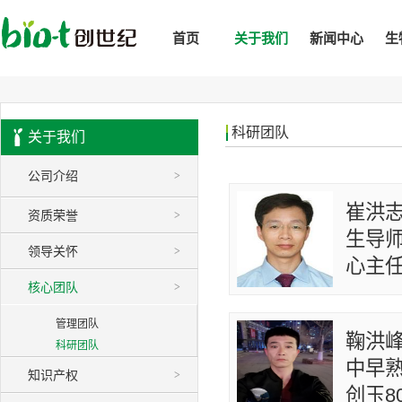
首页
关于我们
新闻中心
生
科研团队
关于我们
公司介绍
>
崔洪志
资质荣誉
>
生导
领导关怀
>
心主
核心团队
>
管理团队
鞠洪峰
科研团队
中早熟
知识产权
>
创玉8