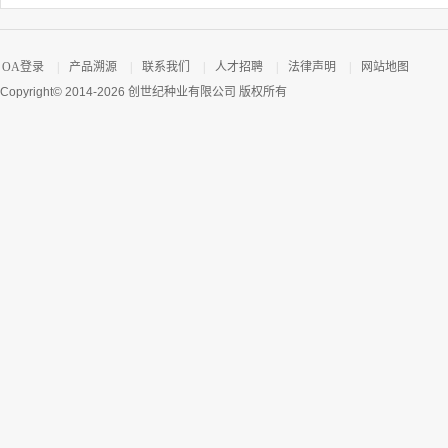
OA登录
|
产品溯源
|
联系我们
|
人才招聘
|
法律声明
|
网站地图
Copyright© 2014-2026 创世纪种业有限公司 版权所有